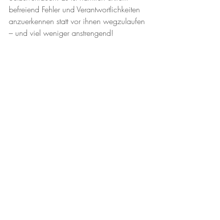
befreiend Fehler und Verantwortlichkeiten 
anzuerkennen statt vor ihnen wegzulaufen 
– und viel weniger anstrengend!
Ermutigen Sie Ihre Führungskräfte dazu 
Beiträge zu leisten und Risiken 
einzugehen, ohne Verantwortlichkeiten 
wegzuschieben.
Für mutige Führungspersönlichkeiten und 
eine Vertrauenskultur, die von Empathie 
und Fehlerfreundlichkeit geprägt ist.
Kommentare
0.0 / 5 (0)