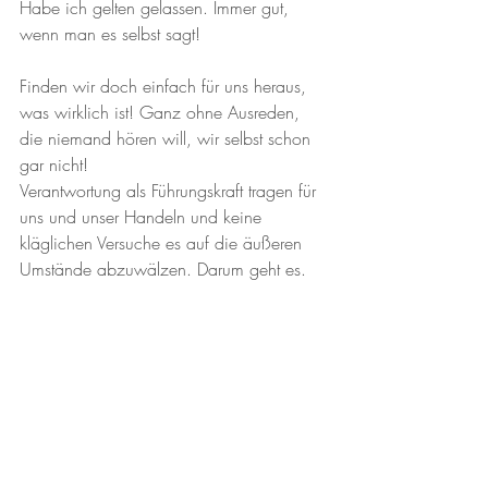
Habe ich gelten gelassen. Immer gut, 
wenn man es selbst sagt!
Finden wir doch einfach für uns heraus, 
was wirklich ist! Ganz ohne Ausreden, 
die niemand hören will, wir selbst schon 
gar nicht!
Verantwortung als Führungskraft tragen für 
uns und unser Handeln und keine 
kläglichen Versuche es auf die äußeren 
Umstände abzuwälzen. Darum geht es.
Wie befreiend das ist, dürfen Sie selbst 
gleich morgen ausprobieren. Die Macht 
der negativen Ich-Botschaften! Keine 
Ausreden mehr, sondern geballte 
Ehrlichkeit und mutige Führung! Sagen Sie 
einfach, was wirklich ist! Denn wenn wir 
immer mutig und klar unseren Anteil 