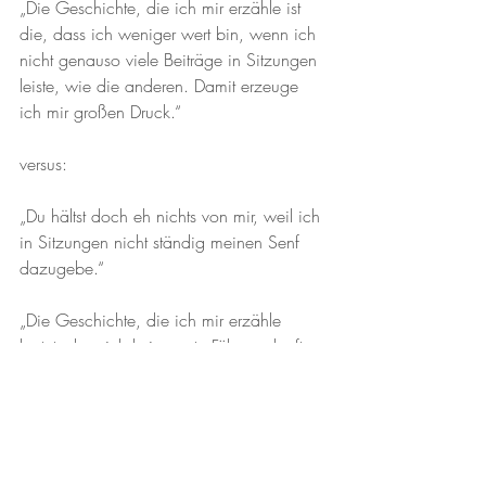
„Die Geschichte, die ich mir erzähle ist 
die, dass ich weniger wert bin, wenn ich 
nicht genauso viele Beiträge in Sitzungen 
leiste, wie die anderen. Damit erzeuge 
ich mir großen Druck.“
versus:
„Du hältst doch eh nichts von mir, weil ich 
in Sitzungen nicht ständig meinen Senf 
dazugebe.“
„Die Geschichte, die ich mir erzähle 
lautet, dass ich keine gute Führungskraft 
bin, da ich kein Feedback von Dir 
bekomme.“
versus